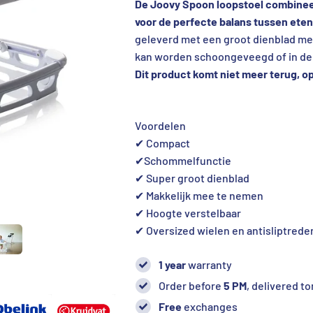
De Joovy Spoon loopstoel combinee
voor de perfecte balans tussen eten,
geleverd met een groot dienblad me
kan worden schoongeveegd of in de
Dit product komt niet meer terug, op
Voordelen
✔ Compact
✔Schommelfunctie
✔ Super groot dienblad
✔ Makkelijk mee te nemen
✔ Hoogte verstelbaar
✔ Oversized wielen en antisliptred
1 year
warranty
Order before
5 PM
, delivered 
Free
exchanges