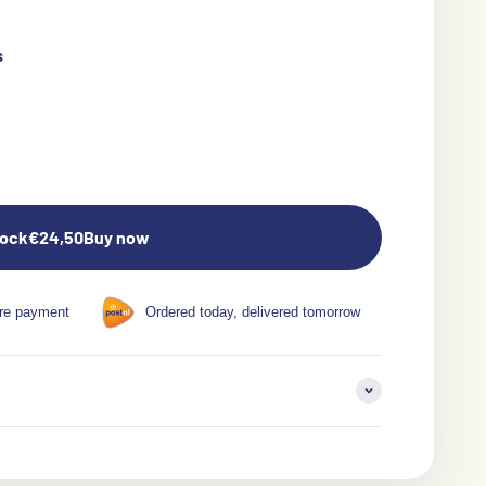
s
tock
€24,50
Buy now
re payment
Ordered today, delivered tomorrow