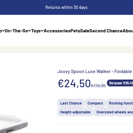
Returns within 30 days
p
On-The-Go
Toys
Accessories
Pets
Sale
Second Chance
Abou
Joovy Spoon Luxe Walker - Foldable 
Aanbiedingsprij
€24,50
Bespaar €95,4
Normale prijs
€119,95
Last Chance
Compact
Rocking funct
Height-adjustable
Oversized wheels and