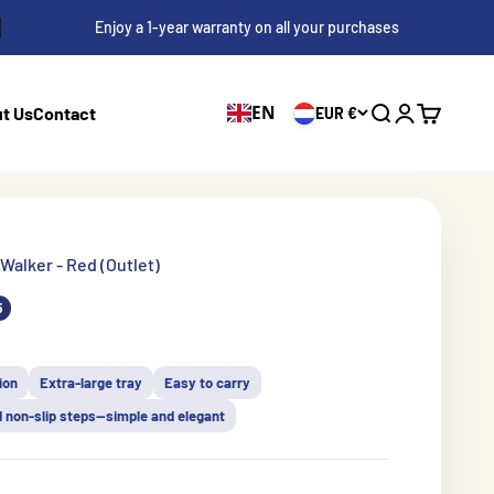
Enjoy a 1-year warranty on all your purchases
EN
t Us
Contact
EUR €
Search
Log in
Shopping 
Walker - Red (Outlet)
s
5
ion
Extra-large tray
Easy to carry
 non-slip steps—simple and elegant