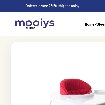
Skip to content
Ordered before 23:59, shipped today
Mooiys
Home
Slee