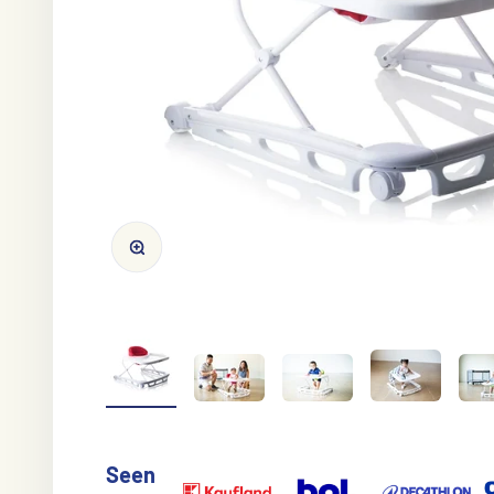
Zoom in/out
Seen